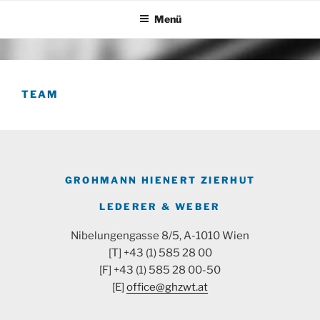
Zum
Menü
Inhalt
springen
TEAM
GROHMANN HIENERT ZIERHUT
LEDERER & WEBER
Nibelungengasse 8/5, A-1010 Wien
[T] +43 (1) 585 28 00
[F] +43 (1) 585 28 00-50
[E]
office@ghzwt.at