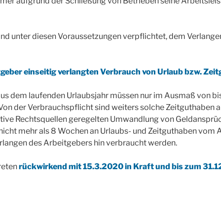
er aufgrund der Schließung von Betrieben seine Arbeitsleis
ind unter diesen Voraussetzungen verpflichtet, dem Verlange
geber einseitig verlangten Verbrauch von Urlaub bzw. Zeit
us dem laufenden Urlaubsjahr müssen nur im Ausmaß von bi
Von der Verbrauchspflicht sind weiters solche Zeitguthaben
ektive Rechtsquellen geregelten Umwandlung von Geldansprü
icht mehr als 8 Wochen an Urlaubs- und Zeitguthaben vom 
erlangen des Arbeitgebers hin verbraucht werden.
reten
rückwirkend mit 15.3.2020 in Kraft und bis zum 31.