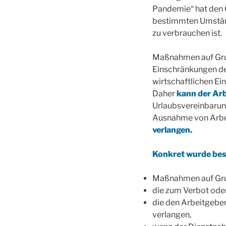
Pandemie“ hat den 
bestimmten Umständ
zu verbrauchen ist.
Maßnahmen auf Gru
Einschränkungen des
wirtschaftlichen E
Daher
kann der Ar
Urlaubsvereinbarung
Ausnahme von Arb
verlangen.
Konkret wurde bes
Maßnahmen auf Gr
die zum Verbot oder
die den Arbeitgeber
verlangen,