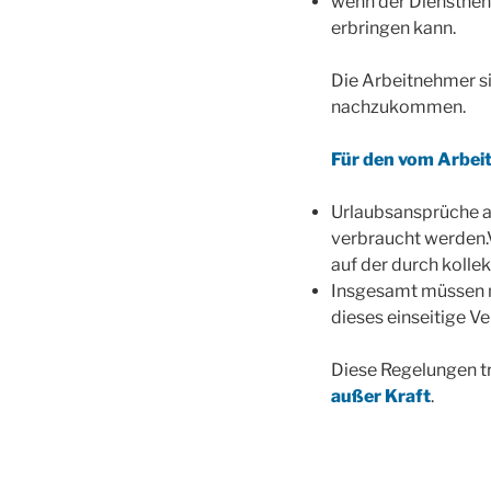
wenn der Dienstnehm
erbringen kann.
Die Arbeitnehmer s
nachzukommen.
Für den vom Arbeit
Urlaubsansprüche a
verbraucht werden.
auf der durch koll
Insgesamt müssen n
dieses einseitige V
Diese Regelungen t
außer Kraft
.