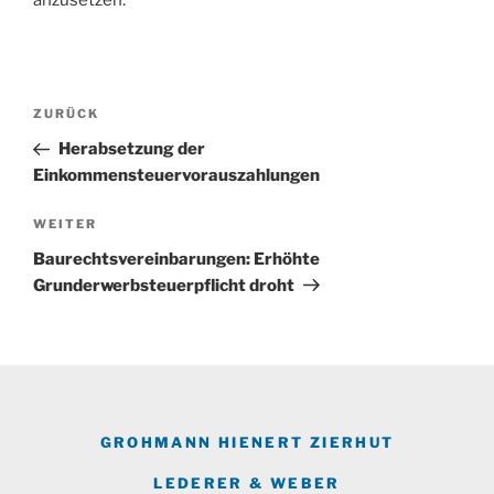
Beitragsnavigation
Vorheriger
ZURÜCK
Beitrag
Herabsetzung der
Einkommensteuervorauszahlungen
Nächster
WEITER
Beitrag
Baurechtsvereinbarungen: Erhöhte
Grunderwerbsteuerpflicht droht
GROHMANN HIENERT ZIERHUT
LEDERER & WEBER