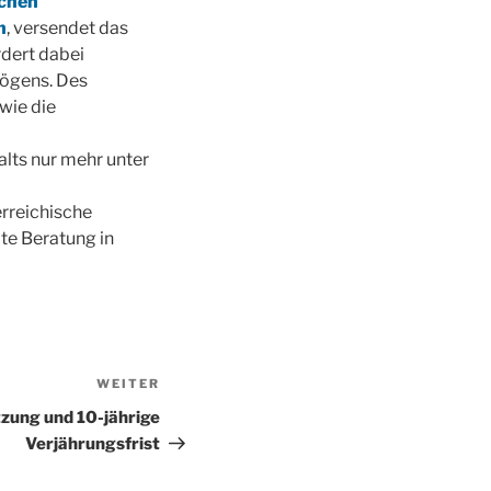
schen
n
, versendet das
rdert dabei
mögens. Des
wie die
alts nur mehr unter
erreichische
te Beratung in
WEITER
Nächster
Beitrag
zung und 10-jährige
Verjährungsfrist