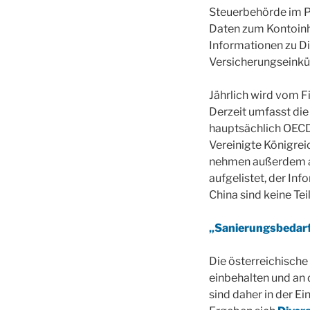
Steuerbehörde im P
Daten zum Kontoinh
Informationen zu D
Versicherungseinkü
Jährlich wird vom F
Derzeit umfasst die
hauptsächlich OECD
Vereinigte Königreic
nehmen außerdem 
aufgelistet, der In
China sind keine Te
„Sanierungsbedarf
Die österreichische
einbehalten und an 
sind daher in der E