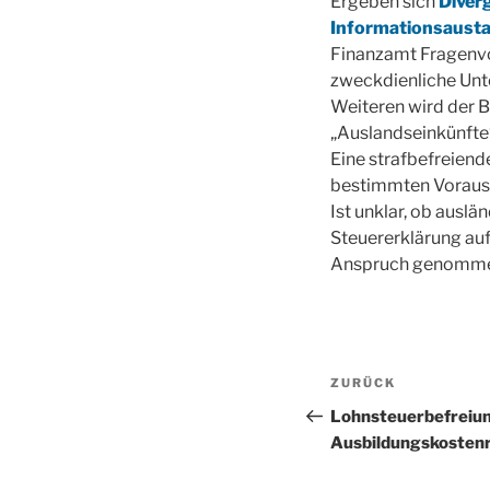
Ergeben sich
Diver
Informationsausta
Finanzamt Fragenvor
zweckdienliche Unte
Weiteren wird der B
„Auslandseinkünfte
Eine strafbefreiend
bestimmten Voraus
Ist unklar, ob auslä
Steuererklärung au
Anspruch genomme
Beitragsnav
Vorheriger
ZURÜCK
Beitrag
Lohnsteuerbefreiun
Ausbildungskosten