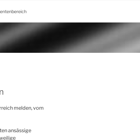
ientenbereich
n
erreich melden, vom
aten ansässige
weilige