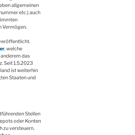
neben allgemeinen
nummer etc.) auch
stimmten
en Vermögen.
eröffentlicht.
er
, welche
r anderem das
z. Seit 1.5.2023
sland ist weiterhin
igten Staaten und
otführenden Stellen
Depots oder Konten
 zu versteuern.