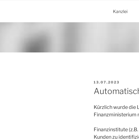
Zum
Inhalt
Kanzlei
springen
VERÖFFENTLICHT
13.07.2023
AM
Automatisc
Kürzlich wurde die 
Finanzministerium n
Finanzinstitute (z.B
Kunden zu identifiz