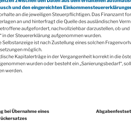
genzen zwischen den Daten aus dem erhaltenen automati
usch und den eingereichten Einkommensteuererklärunge
halte an die jeweiligen Steuerpflichtigen. Das Finanzamt fo
rlagen an und hinterfragt die Quelle des ausländischen Ver
etroffene aufgefordert, nachvollziehbar darzustellen, ob und 
“ in der Steuererklärung aufgenommen wurden.
e Selbstanzeige ist nach Zustellung eines solchen Fragenvorh
setzungen möglich.
ndische Kapitalerträge in der Vergangenheit korrekt in die öst
fgenommen wurden oder besteht ein „Sanierungsbedarf“, soll
n werden.
igation
g bei Übernahme eines
Abgabenfestset
rückersatzes