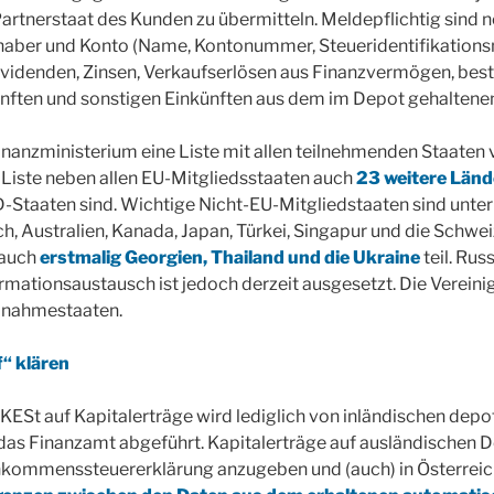
artnerstaat des Kunden zu übermitteln. Meldepflichtig sind 
aber und Konto (Name, Kontonummer, Steueridentifikations
ividenden, Zinsen, Verkaufserlösen aus Finanzvermögen, be
nften und sonstigen Einkünften aus dem im Depot gehalten
inanzministerium eine Liste mit allen teilnehmenden Staaten v
 Liste neben allen EU-Mitgliedsstaaten auch
23 weitere Länd
-Staaten sind. Wichtige Nicht-EU-Mitgliedstaaten sind unte
h, Australien, Kanada, Japan, Türkei, Singapur und die Schwei
auch
erstmalig Georgien, Thailand und die Ukraine
teil. Rus
formationsaustausch ist jedoch derzeit ausgesetzt. Die Verein
ilnahmestaaten.
“ klären
 KESt auf Kapitalerträge wird lediglich von inländischen dep
das Finanzamt abgeführt. Kapitalerträge auf ausländischen 
inkommenssteuererklärung anzugeben und (auch) in Österreich