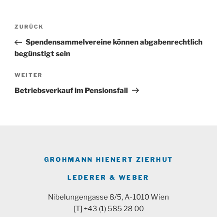
Beitragsnavigation
Vorheriger
ZURÜCK
Beitrag
Spendensammelvereine können abgabenrechtlich
begünstigt sein
Nächster
WEITER
Beitrag
Betriebsverkauf im Pensionsfall
GROHMANN HIENERT ZIERHUT
LEDERER & WEBER
Nibelungengasse 8/5, A-1010 Wien
[T] +43 (1) 585 28 00