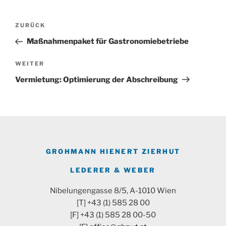
Beitragsnavigation
Vorheriger
ZURÜCK
Beitrag
Maßnahmenpaket für Gastronomiebetriebe
Nächster
WEITER
Beitrag
Vermietung: Optimierung der Abschreibung
GROHMANN HIENERT ZIERHUT
LEDERER & WEBER
Nibelungengasse 8/5, A-1010 Wien
[T] +43 (1) 585 28 00
[F] +43 (1) 585 28 00-50