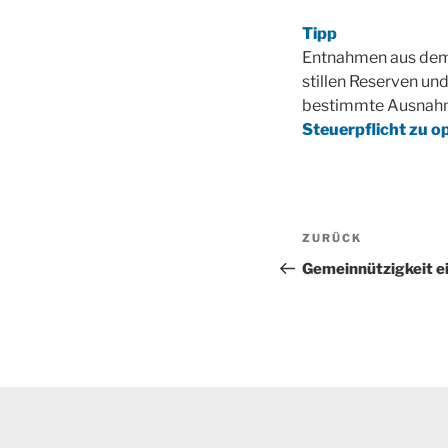
Tipp
Entnahmen aus dem 
stillen Reserven un
bestimmte Ausnahm
Steuerpflicht zu o
Beitragsnav
Vorheriger
ZURÜCK
Beitrag
Gemeinnützigkeit e