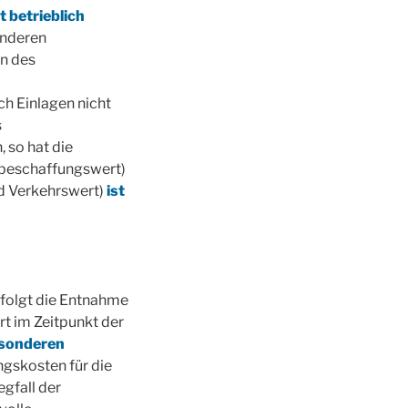
t betrieblich
anderen
n des
ch Einlagen nicht
s
so hat die
rbeschaffungswert)
d Verkehrswert)
ist
rfolgt die Entnahme
t im Zeitpunkt der
sonderen
ngskosten für die
gfall der