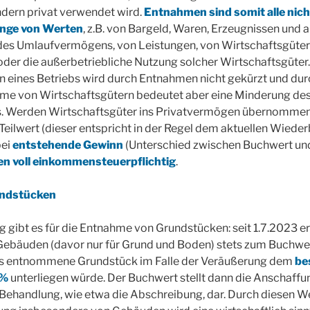
ndern privat verwendet wird.
Entnahmen sind somit alle nich
nge von Werten
, z.B. von Bargeld, Waren, Erzeugnissen und 
des Umlaufvermögens, von Leistungen, von Wirtschaftsgüter
er die außerbetriebliche Nutzung solcher Wirtschaftsgüter.
 eines Betriebs wird durch Entnahmen nicht gekürzt und dur
hme von Wirtschaftsgütern bedeutet aber eine Minderung de
 Werden Wirtschaftsgüter ins Privatvermögen übernommen, 
eilwert (dieser entspricht in der Regel dem aktuellen Wiede
bei
entstehende Gewinn
(Unterschied zwischen Buchwert un
 voll einkommensteuerpflichtig
.
ndstücken
 gibt es für die Entnahme von Grundstücken: seit 1.7.2023 e
ebäuden (davor nur für Grund und Boden) stets zum Buchwer
s entnommene Grundstück im Falle der Veräußerung dem
be
0%
unterliegen würde. Der Buchwert stellt dann die Anschaffu
 Behandlung, wie etwa die Abschreibung, dar. Durch diesen We