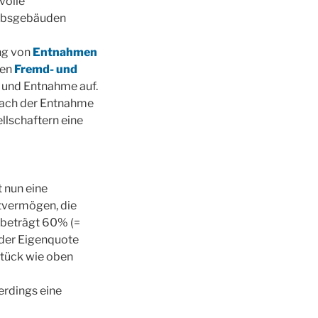
volle
iebsgebäuden
ng von
Entnahmen
hen
Fremd- und
 und Entnahme auf.
nach der Entnahme
llschaftern eine
 nun eine
tvermögen, die
 beträgt 60% (=
 der Eigenquote
stück wie oben
erdings eine