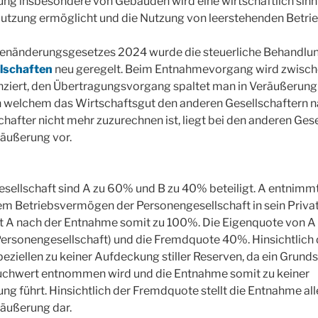
g insbesondere von Gebäuden wird eine wirtschaftlich sinn
Nutzung ermöglicht und die Nutzung von leerstehenden Betr
enänderungsgesetzes 2024 wurde die steuerliche Behandlu
lschaften
neu geregelt. Beim Entnahmevorgang wird zwisc
nziert, den Übertragungsvorgang spaltet man in Veräußerung
n welchem das Wirtschaftsgut den anderen Gesellschaftern 
chafter nicht mehr zuzurechnen ist, liegt bei den anderen Gese
räußerung vor.
sellschaft sind A zu 60% und B zu 40% beteiligt. A entnimmt
em Betriebsvermögen der Personengesellschaft in sein Priva
t A nach der Entnahme somit zu 100%. Die Eigenquote von A
Personengesellschaft) und die Fremdquote 40%. Hinsichtlich
eziellen zu keiner Aufdeckung stiller Reserven, da ein Grund
chwert entnommen wird und die Entnahme somit zu keiner
 führt. Hinsichtlich der Fremdquote stellt die Entnahme all
räußerung dar.