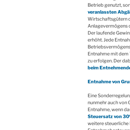
Betrieb genutzt, so
veranlassten Abgä
Wirtschaftsgütern 
Anlagevermögens od
Der laufende Gewinn
erhöht. Jede Entna
Betriebsvermögens.
Entnahme mit dem T
zu erfolgen. Der da
beim Entnehmenden
Entnahme von Gru
Eine Sonderregelung
nunmehr auch von G
Entnahme, wenn da
Steuersatz von 3
weitere steuerliche