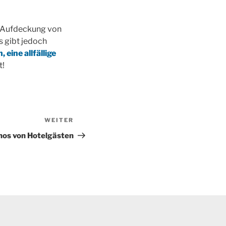
n Aufdeckung von
s gibt jedoch
 eine allfällige
t!
WEITER
Nächster
Beitrag
nos von Hotelgästen