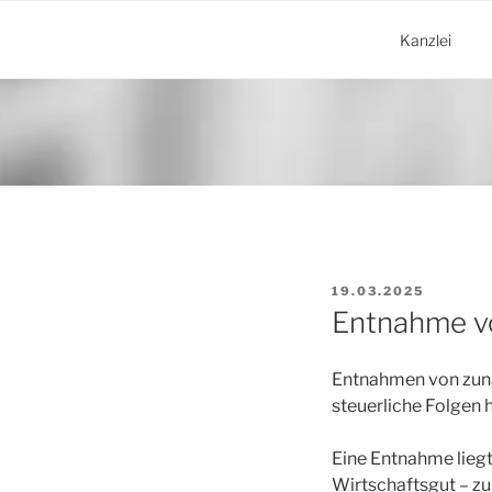
Zum
Inhalt
Kanzlei
springen
VERÖFFENTLICHT
19.03.2025
AM
Entnahme v
Entnahmen von zunä
steuerliche Folgen 
Eine Entnahme liegt
Wirtschaftsgut – zu