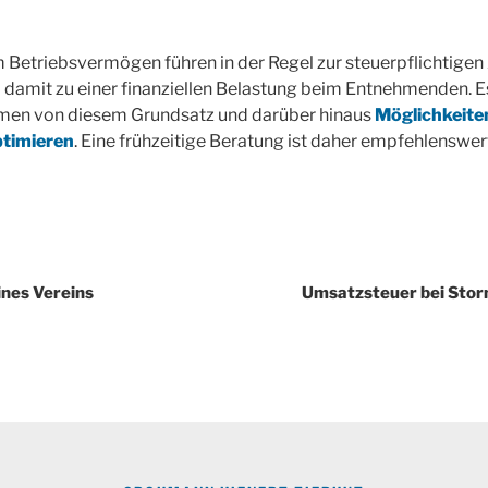
Betriebsvermögen führen in der Regel zur steuerpflichtige
d damit zu einer finanziellen Belastung beim Entnehmenden. E
en von diesem Grundsatz und darüber hinaus
Möglichkeiten,
ptimieren
. Eine frühzeitige Beratung ist daher empfehlenswer
igation
ines Vereins
Umsatzsteuer bei Stor