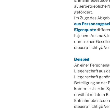
Entnahmebesteuerun
außerbetriebliche 
gefördert.
Im Zuge des Abgab
aus Personengesel
Eigenquote
differe
In jenem Ausmaß, i
durch einen Gesells
steuerpflichtige Ve
Beispiel
An einer Personenge
Liegenschaft aus d
Liegenschaft gehör
Beteiligung an der 
kommt es hier im Sp
erwähnt mit dem Bu
Entnahmebesteuerung
steuerpflichtige Ve