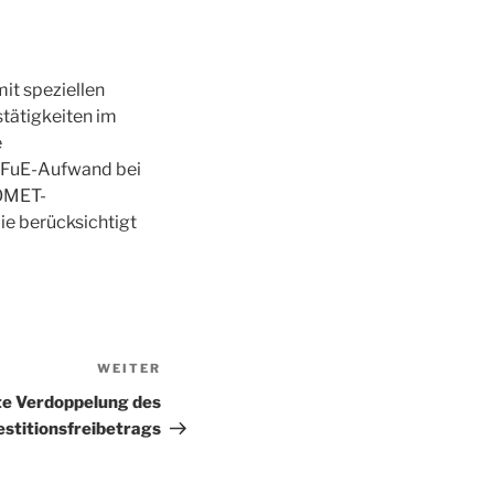
mit speziellen
tätigkeiten im
e
r FuE-Aufwand bei
COMET-
e berücksichtigt
WEITER
Nächster
Beitrag
te Verdoppelung des
estitionsfreibetrags