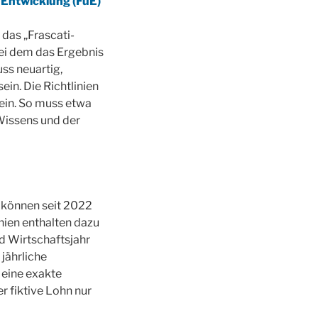
 Entwicklung (FuE)
das „Frascati-
bei dem das Ergebnis
uss neuartig,
in. Die Richtlinien
 ein. So muss etwa
 Wissens und der
 können seit 2022
inien enthalten dazu
d Wirtschaftsjahr
jährliche
 eine exakte
r fiktive Lohn nur