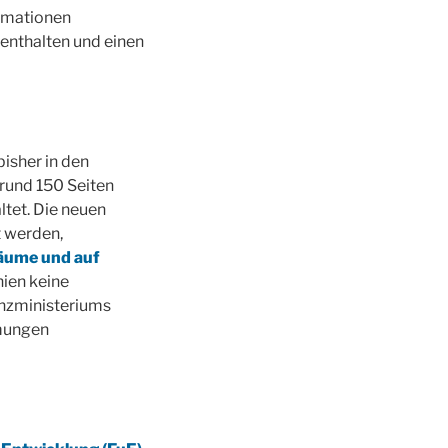
ormationen
enthalten und einen
isher in den
rund 150 Seiten
ltet. Die neuen
t werden,
äume und auf
nien keine
anzministeriums
mmungen