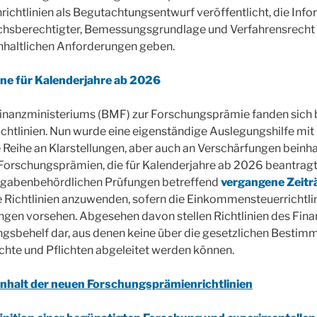
chtlinien als Begutachtungsentwurf veröffentlicht, die Inf
uchsberechtigter, Bemessungsgrundlage und Verfahrensrecht 
inhaltlichen Anforderungen geben.
e für Kalenderjahre ab 2026
inanzministeriums (BMF) zur Forschungsprämie fanden sich b
htlinien. Nun wurde eine eigenständige Auslegungshilfe mit 
e Reihe an Klarstellungen, aber auch an Verschärfungen beinha
f Forschungsprämien, die für Kalenderjahre ab 2026 beantrag
bgabenbehördlichen Prüfungen betreffend
vergangene Zeitr
e Richtlinien anzuwenden, sofern die Einkommensteuerrichtli
ngen vorsehen. Abgesehen davon stellen Richtlinien des Fin
ngsbehelf dar, aus denen keine über die gesetzlichen Besti
hte und Pflichten abgeleitet werden können.
Inhalt der neuen Forschungsprämienrichtlinien