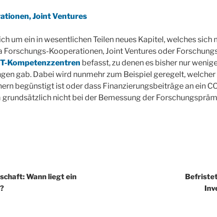
tionen, Joint Ventures
ich um ein in wesentlichen Teilen neues Kapitel, welches sich 
wa Forschungs-Kooperationen, Joint Ventures oder Forschungs
-Kompetenzzentren
befasst, zu denen es bisher nur wenig
en gab. Dabei wird nunmehr zum Beispiel geregelt, welche
nern begünstigt ist oder dass Finanzierungsbeiträge an ein 
rundsätzlich nicht bei der Bemessung der Forschungsprämi
igation
schaft: Wann liegt ein
Befriste
?
Inv