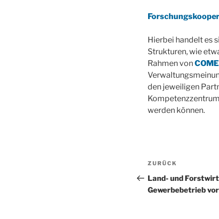
Forschungskoopera
Hierbei handelt es s
Strukturen, wie et
Rahmen von
COMET
Verwaltungsmeinung
den jeweiligen Part
Kompetenzzentrum g
werden können.
Beitragsnav
Vorheriger
ZURÜCK
Beitrag
Land- und Forstwirt
Gewerbebetrieb vor