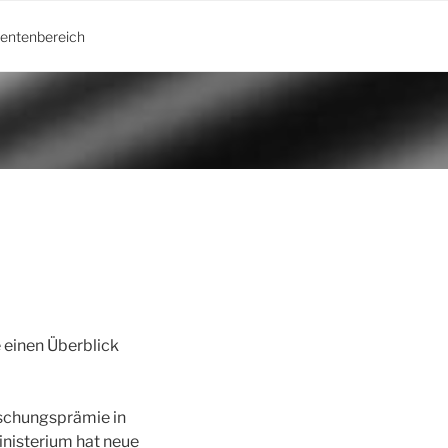
ientenbereich
 einen Überblick
schungsprämie in
nisterium hat neue