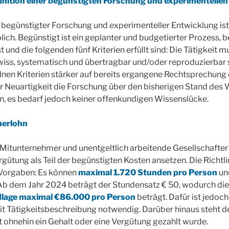
nition einer begünstigten Forschung und experimentellen
begünstigter Forschung und experimenteller Entwicklung ist 
h. Begünstigt ist ein geplanter und budgetierter Prozess, 
 und die folgenden fünf Kriterien erfüllt sind: Die Tätigkeit m
iss, systematisch und übertragbar und/oder reproduzierbar se
lnen Kriterien stärker auf bereits ergangene Rechtsprechung
er Neuartigkeit die Forschung über den bisherigen Stand des
n, es bedarf jedoch keiner offenkundigen Wissenslücke.
merlohn
 Mitunternehmer und unentgeltlich arbeitende Gesellschafter
rgütung als Teil der begünstigten Kosten ansetzen. Die Richtl
Vorgaben: Es können
maximal 1.720 Stunden pro Person
un
b dem Jahr 2024 beträgt der Stundensatz € 50, wodurch die 
age maximal €86.000 pro Person
beträgt. Dafür ist jedoch
t Tätigkeitsbeschreibung notwendig. Darüber hinaus steht de
ht ohnehin ein Gehalt oder eine Vergütung gezahlt wurde.