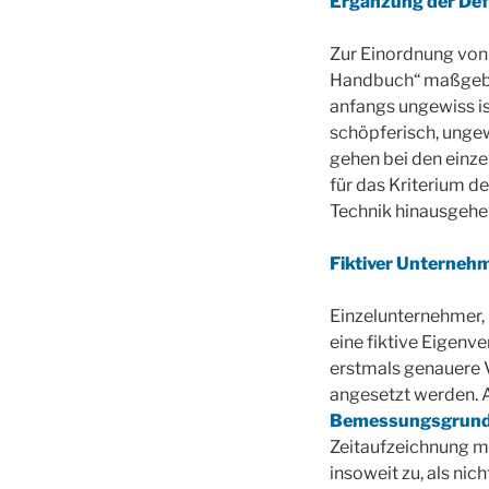
Ergänzung der Defi
Zur Einordnung von 
Handbuch“ maßgeblic
anfangs ungewiss ist
schöpferisch, ungew
gehen bei den einze
für das Kriterium d
Technik hinausgehe
Fiktiver Unterneh
Einzelunternehmer,
eine fiktive Eigenve
erstmals genauere 
angesetzt werden. A
Bemessungsgrundl
Zeitaufzeichnung mi
insoweit zu, als nic