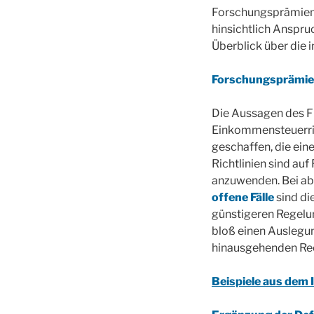
Forschungsprämienri
hinsichtlich Anspr
Überblick über die 
Forschungsprämien
Die Aussagen des F
Einkommensteuerric
geschaffen, die ein
Richtlinien sind au
anzuwenden. Bei a
offene Fälle
sind di
günstigeren Regelu
bloß einen Auslegu
hinausgehenden Rec
Beispiele aus dem 