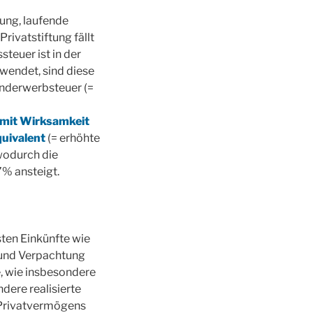
ung, laufende
ivatstiftung fällt
teuer ist in der
wendet, sind diese
underwerbsteuer (=
 mit Wirksamkeit
uivalent
(= erhöhte
 wodurch die
% ansteigt.
isten Einkünfte wie
 und Verpachtung
e, wie insbesondere
dere realisierte
Privatvermögens