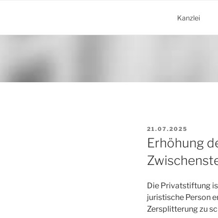
Zum
Inhalt
Kanzlei
springen
VERÖFFENTLICHT
21.07.2025
AM
Erhöhung de
Zwischenst
Die Privatstiftung 
juristische Person 
Zersplitterung zu s