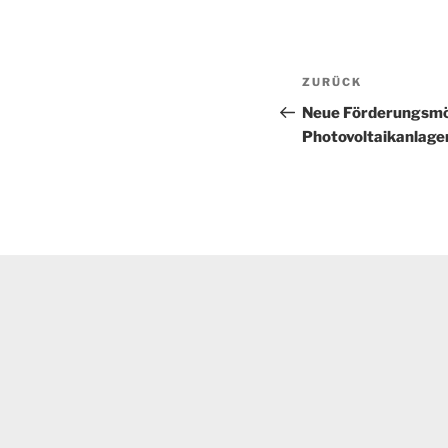
Beitragsnav
Vorheriger
ZURÜCK
Beitrag
Neue Förderungsmög
Photovoltaikanlage