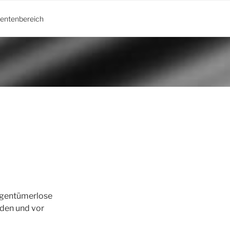
ientenbereich
eigentümerlose
nden und vor