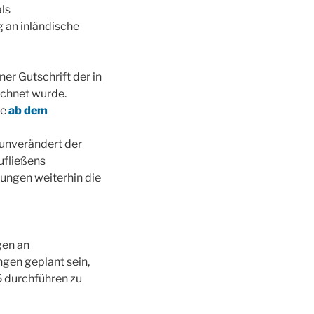
als
 an inländische
er Gutschrift der in
ichnet wurde.
se
ab dem
 unverändert der
ufließens
ungen weiterhin die
gen an
ngen geplant sein,
 durchführen zu