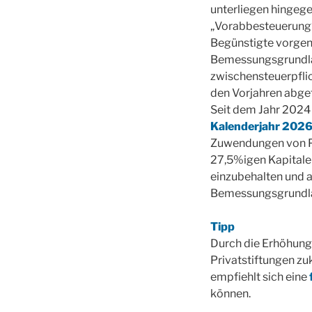
unterliegen hingeg
„Vorabbesteuerung“
Begünstigte vorge
Bemessungsgrundla
zwischensteuerpflic
den Vorjahren abge
Seit dem Jahr 2024
Kalenderjahr 202
Zuwendungen von Pr
27,5%igen Kapitaler
einzubehalten und 
Bemessungsgrundla
Tipp
Durch die Erhöhung
Privatstiftungen zu
empfiehlt sich eine
können.