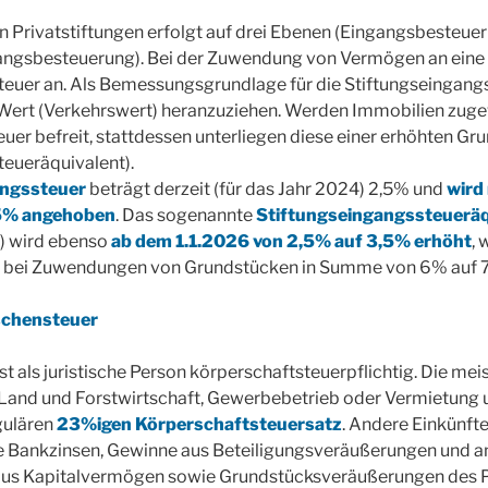
 Privatstiftungen erfolgt auf drei Ebenen (Eingangsbesteuer
ngsbesteuerung). Bei der Zuwendung von Vermögen an eine Pr
euer an. Als Bemessungsgrundlage für die Stiftungseingangss
Wert (Verkehrswert) heranzuziehen. Werden Immobilien zuge
uer befreit, stattdessen unterliegen diese einer erhöhten Gr
teueräquivalent).
angssteuer
beträgt derzeit (für das Jahr 2024) 2,5% und
wird
,5% angehoben
. Das sogenannte
Stiftungseingangssteueräq
) wird ebenso
ab dem 1.1.2026 von 2,5% auf 3,5% erhöht
,
 bei Zuwendungen von Grundstücken in Summe von 6% auf 7
schensteuer
ist als juristische Person körperschaftsteuerpflichtig. Die me
 Land und Forstwirtschaft, Gewerbebetrieb oder Vermietung
gulären
23%igen Körperschaftsteuersatz
. Andere Einkünft
e Bankzinsen, Gewinne aus Beteiligungsveräußerungen und an
aus Kapitalvermögen sowie Grundstücksveräußerungen des 