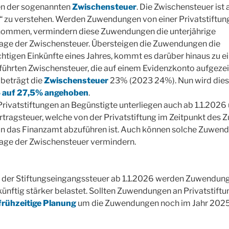
en der sogenannten
Zwischensteuer
. Die Zwischensteuer ist 
 zu verstehen. Werden Zuwendungen von einer Privatstiftung
nommen, vermindern diese Zuwendungen die unterjährige
ge der Zwischensteuer. Übersteigen die Zuwendungen die
htigen Einkünfte eines Jahres, kommt es darüber hinaus zu ein
führten Zwischensteuer, die auf einem Evidenzkonto aufgeze
 beträgt die
Zwischensteuer
23% (2023 24%). Nun wird die
6 auf 27,5% angehoben
.
ivatstiftungen an Begünstigte unterliegen auch ab 1.1.2026
tragsteuer, welche von der Privatstiftung im Zeitpunkt des Z
an das Finanzamt abzuführen ist. Auch können solche Zuwend
ge der Zwischensteuer vermindern.
 der Stiftungseingangssteuer ab 1.1.2026 werden Zuwendun
künftig stärker belastet. Sollten Zuwendungen an Privatstiftu
frühzeitige Planung
um die Zuwendungen noch im Jahr 2025