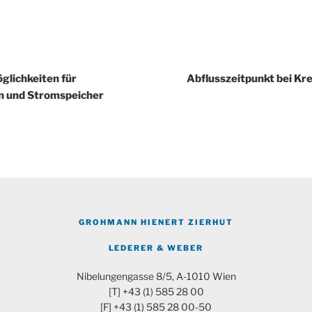
igation
lichkeiten für
Abflusszeitpunkt bei Kr
n und Stromspeicher
GROHMANN HIENERT ZIERHUT
LEDERER & WEBER
Nibelungengasse 8/5, A-1010 Wien
[T] +43 (1) 585 28 00
[F] +43 (1) 585 28 00-50