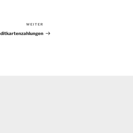
WEITER
Nächster
Beitrag
editkartenzahlungen