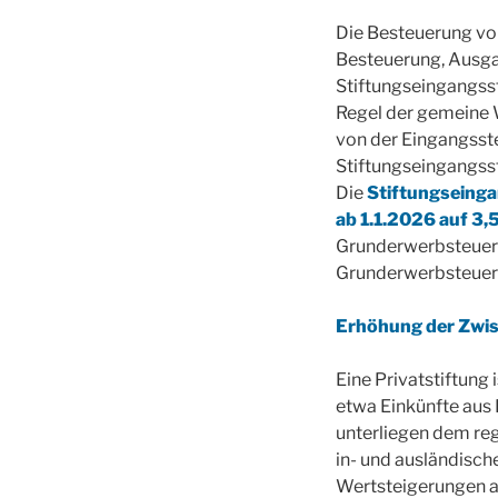
Die Besteuerung von
Besteuerung, Ausga
Stiftungseingangsst
Regel der gemeine 
von der Eingangsste
Stiftungseingangss
Die
Stiftungseing
ab 1.1.2026 auf 3
Grunderwerbsteuer
Grunderwerbsteuer
Erhöhung der Zwi
Eine Privatstiftung 
etwa Einkünfte aus
unterliegen dem re
in- und ausländisch
Wertsteigerungen 