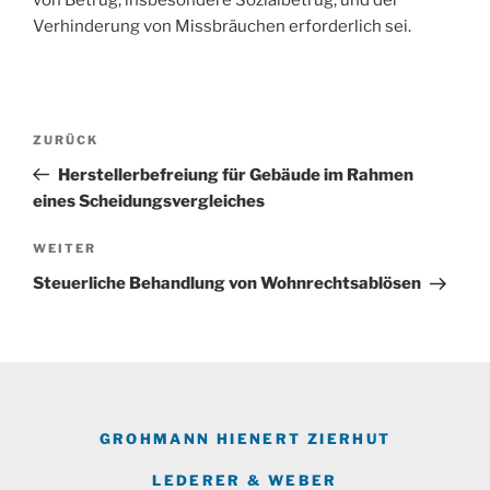
von Betrug, insbesondere Sozialbetrug, und der
Verhinderung von Missbräuchen erforderlich sei.
Beitragsnavigation
Vorheriger
ZURÜCK
Beitrag
Herstellerbefreiung für Gebäude im Rahmen
eines Scheidungsvergleiches
Nächster
WEITER
Beitrag
Steuerliche Behandlung von Wohnrechtsablösen
GROHMANN HIENERT ZIERHUT
LEDERER & WEBER