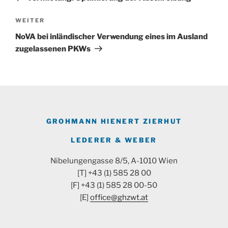
Nächster
WEITER
Beitrag
NoVA bei inländischer Verwendung eines im Ausland
zugelassenen PKWs
GROHMANN HIENERT ZIERHUT
LEDERER & WEBER
Nibelungengasse 8/5, A-1010 Wien
[T] +43 (1) 585 28 00
[F] +43 (1) 585 28 00-50
[E]
office@ghzwt.at