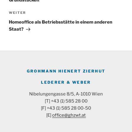
Nächster
WEITER
Beitrag
Homeoffice als Betriebsstätte in einem anderen
Staat?
GROHMANN HIENERT ZIERHUT
LEDERER & WEBER
Nibelungengasse 8/5, A-1010 Wien
[T] +43 (1) 585 28 00
[F] +43 (1) 585 28 00-50
[E]
office@ghzwt.at