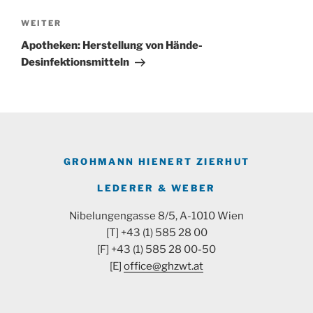
Nächster
WEITER
Beitrag
Apotheken: Herstellung von Hände-
Desinfektionsmitteln
GROHMANN HIENERT ZIERHUT
LEDERER & WEBER
Nibelungengasse 8/5, A-1010 Wien
[T] +43 (1) 585 28 00
[F] +43 (1) 585 28 00-50
[E]
office@ghzwt.at