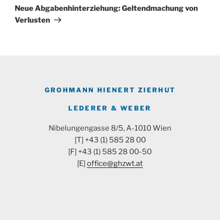
Beitrag
Neue Abgabenhinterziehung: Geltendmachung von
Verlusten
GROHMANN HIENERT ZIERHUT
LEDERER & WEBER
Nibelungengasse 8/5, A-1010 Wien
[T] +43 (1) 585 28 00
[F] +43 (1) 585 28 00-50
[E]
office@ghzwt.at