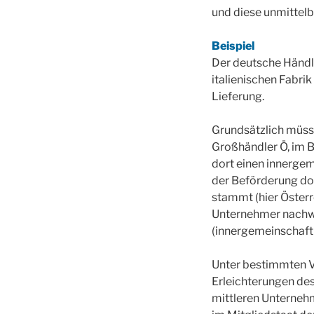
und diese unmittel
Beispiel
Der deutsche Händle
italienischen Fabrik
Lieferung.
Grundsätzlich müsst
Großhändler Ö, im B
dort einen innergem
der Beförderung do
stammt (hier Österr
Unternehmer nachwe
(innergemeinschaft
Unter bestimmten V
Erleichterungen de
mittleren Unterneh