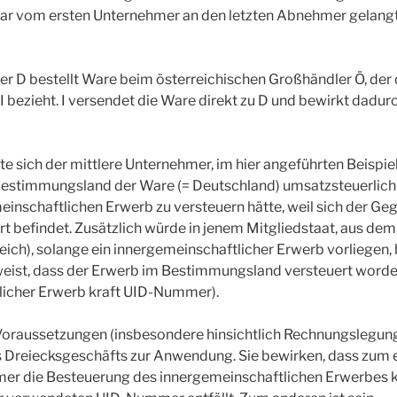
bar vom ersten Unternehmer an den letzten Abnehmer gelangt
r D bestellt Ware beim österreichischen Großhändler Ö, der
 I bezieht. I versendet die Ware direkt zu D und bewirkt dadu
e sich der mittlere Unternehmer, im hier angeführten Beispiel
estimmungsland der Ware (= Deutschland) umsatzsteuerlich r
einschaftlichen Erwerb zu versteuern hätte, weil sich der G
rt befindet. Zusätzlich würde in jenem Mitgliedstaat, aus d
eich), solange ein innergemeinschaftlicher Erwerb vorliegen, 
ist, dass der Erwerb im Bestimmungsland versteuert worden
licher Erwerb kraft UID-Nummer).
oraussetzungen (insbesondere hinsichtlich Rechnungslegu
s Dreiecksgeschäfts zur Anwendung. Sie bewirken, dass zum e
mer die Besteuerung des innergemeinschaftlichen Erwerbes