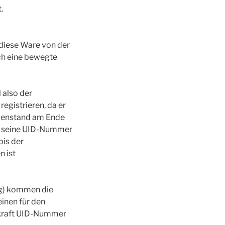
.
 diese Ware von der
rch eine bewegte
 also der
egistrieren, da er
egenstand am Ende
em seine UID-Nummer
bis der
 ist
ng) kommen die
inen für den
 kraft UID-Nummer