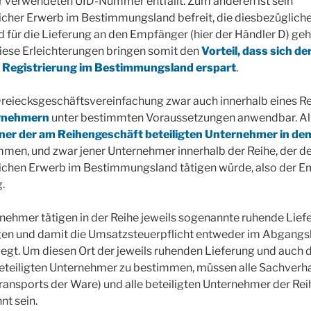
r verwendeten UID-Nummer entfällt. Zum anderen ist sein
icher Erwerb im Bestimmungsland befreit, die diesbezüglich
für die Lieferung an den Empfänger (hier der Händler D) geh
iese Erleichterungen bringen somit den
Vorteil, dass sich de
 Registrierung im Bestimmungsland erspart
.
 Dreiecksgeschäftsvereinfachung zwar auch innerhalb eines 
ernehmern
unter bestimmten Voraussetzungen anwendbar. All
iner der am Reihengeschäft beteiligten Unternehmer in de
men, und zwar jener Unternehmer innerhalb der Reihe, der d
ichen Erwerb im Bestimmungsland tätigen würde, also der E
.
rnehmer tätigen in der Reihe jeweils sogenannte ruhende Lief
ngen und damit die Umsatzsteuerpflicht entweder im Abgangs
gt. Um diesen Ort der jeweils ruhenden Lieferung und auch 
eteiligten Unternehmer zu bestimmen, müssen alle Sachverha
ansports der Ware) und alle beteiligten Unternehmer der Rei
t sein.