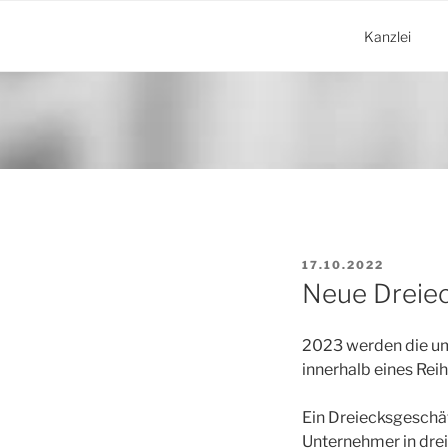
Zum
Inhalt
Kanzlei
springen
VERÖFFENTLICHT
17.10.2022
AM
Neue Dreiec
2023 werden die um
innerhalb eines Re
Ein Dreiecksgeschäf
Unternehmer in dre