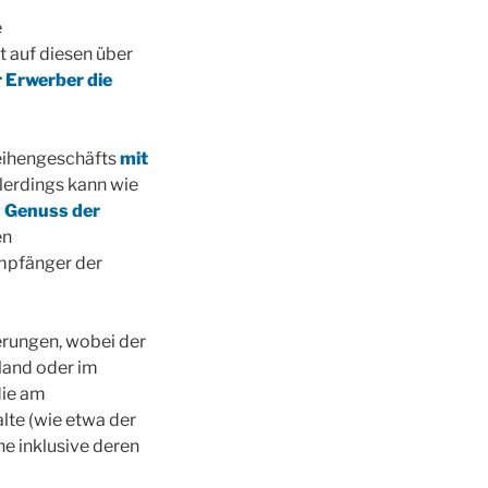
e
t auf diesen über
r Erwerber die
Reihengeschäfts
mit
erdings kann wie
n Genuss der
en
mpfänger der
erungen, wobei der
land oder im
die am
lte (wie etwa der
he inklusive deren