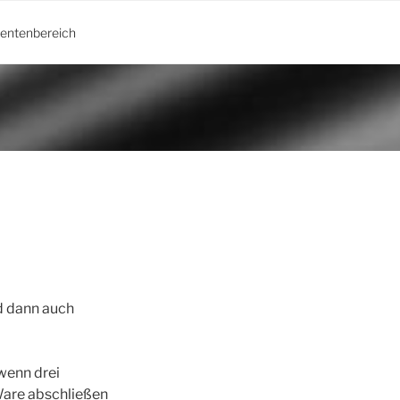
ientenbereich
d dann auch
 wenn drei
Ware abschließen