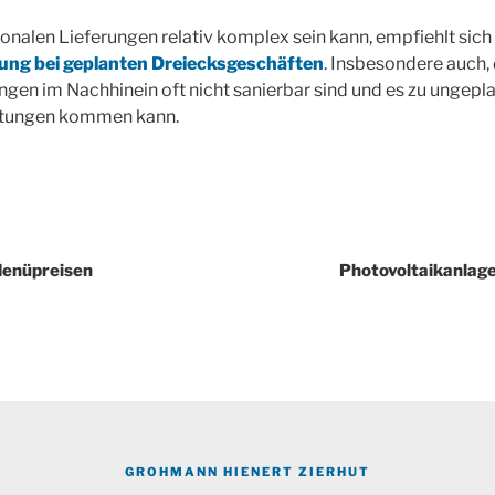
tionalen Lieferungen relativ komplex sein kann, empfiehlt sich
ng bei geplanten Dreiecksgeschäften
. Insbesondere auch, 
en im Nachhinein oft nicht sanierbar sind und es zu ungepl
tungen kommen kann.
igation
Menüpreisen
Photovoltaikanlage
GROHMANN HIENERT ZIERHUT