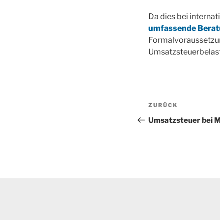
Da dies bei interna
umfassende Beratu
Formalvoraussetzung
Umsatzsteuerbelas
Beitragsnav
Vorheriger
ZURÜCK
Beitrag
Umsatzsteuer bei 