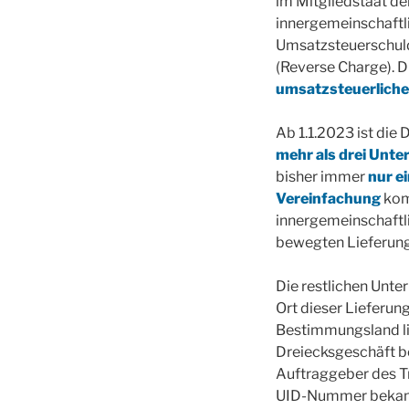
im Mitgliedstaat de
innergemeinschaftl
Umsatzsteuerschuld 
(Reverse Charge). D
umsatzsteuerliche
Ab 1.1.2023 ist die
mehr als drei Unt
bisher immer
nur e
Vereinfachung
kom
innergemeinschaftl
bewegten Lieferung
Die restlichen Unte
Ort dieser Lieferu
Bestimmungsland lie
Dreiecksgeschäft b
Auftraggeber des Tr
UID-Nummer bekann