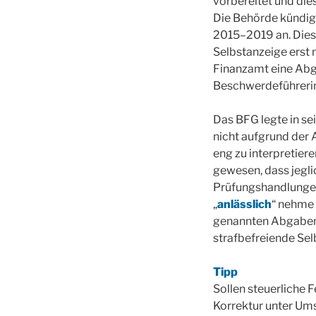
vorbereitet und die
Die Behörde kündig
2015–2019 an. Diese
Selbstanzeige erst
Finanzamt eine Abg
Beschwerdeführerin
Das BFG legte in se
nicht aufgrund der 
eng zu interpretier
gewesen, dass jegl
Prüfungshandlungen
„
anlässlich
“ nehme 
genannten Abgaben 
strafbefreiende Se
Tipp
Sollen steuerliche F
Korrektur unter Ums