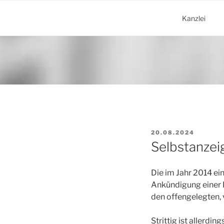
Zum
Inhalt
Kanzlei
springen
VERÖFFENTLICHT
20.08.2024
AM
Selbstanzei
Die im Jahr 2014 ei
Ankündigung einer 
den offengelegten,
Strittig ist allerd