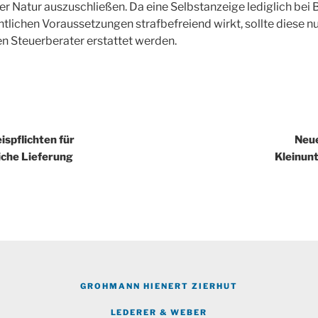
her Natur auszuschließen. Da eine Selbstanzeige lediglich be
tlichen Voraussetzungen strafbefreiend wirkt, sollte diese 
n Steuerberater erstattet werden.
igation
spflichten für
Neue
iche Lieferung
Kleinun
GROHMANN HIENERT ZIERHUT
LEDERER & WEBER