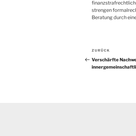
finanzstrafrechtlic
strengen formalrech
Beratung durch eine
Beitragsnav
Vorheriger
ZURÜCK
Beitrag
Verschärfte Nachwei
innergemeinschaftl