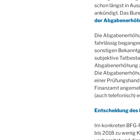
schon längst in Aus
ankündigt. Das Bund
der Abgabenerhö
Die Abgabenerhöhung
fahrlässig begange
sonstigen Bekanntga
subjektive Tatbesta
Abgabenerhöhung zu
Die Abgabenerhöhun
einer Prüfungshandl
Finanzamt angemeld
(auch telefonisch) e
Entscheidung des 
Im konkreten BFG-Fa
bis 2018 zu wenig K