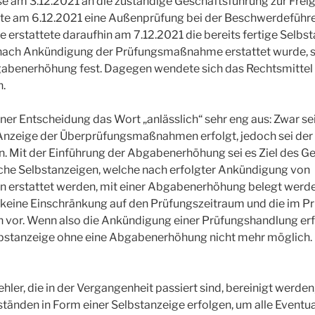
se am 3.12.2021 an die zuständige Geschäftsführung zur Freig
te am 6.12.2021 eine Außenprüfung bei der Beschwerdeführeri
 erstattete daraufhin am 7.12.2021 die bereits fertige Selbst
 nach Ankündigung der Prüfungsmaßnahme erstattet wurde, s
abenerhöhung fest. Dagegen wendete sich das Rechtsmittel
.
iner Entscheidung das Wort „anlässlich“ sehr eng aus: Zwar se
Anzeige der Überprüfungsmaßnahmen erfolgt, jedoch sei der B
en. Mit der Einführung der Abgabenerhöhung sei es Ziel des 
iche Selbstanzeigen, welche nach erfolgter Ankündigung von
 erstattet werden, mit einer Abgabenerhöhung belegt werd
keine Einschränkung auf den Prüfungszeitraum und die im P
vor. Wenn also die Ankündigung einer Prüfungshandlung erfo
lbstanzeige ohne eine Abgabenerhöhung nicht mehr möglich.
ehler, die in der Vergangenheit passiert sind, bereinigt werden,
tänden in Form einer Selbstanzeige erfolgen, um alle Eventua