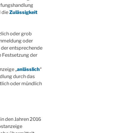
rüfungshandlung
l die
Zulässigkeit
zlich oder grob
 Anmeldung oder
b der entsprechende
e Festsetzung der
nzeige „
anlässlich
“
ndlung durch das
lich oder mündlich
 in den Jahren 2016
bstanzeige