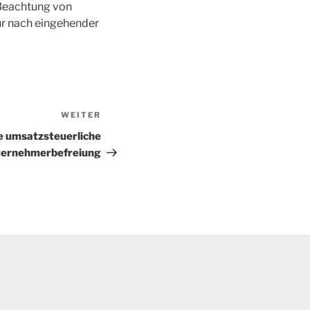
i Beachtung von
nur nach eingehender
WEITER
Nächster
Beitrag
 umsatzsteuerliche
ternehmerbefreiung