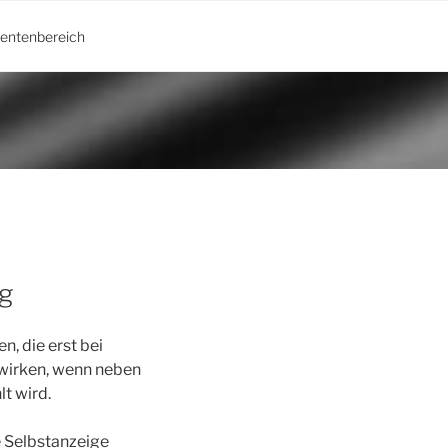
ientenbereich
g
, die erst bei
 wirken, wenn neben
t wird.
e Selbstanzeige