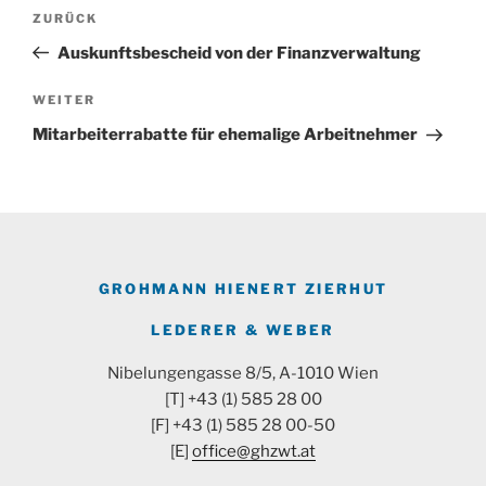
Beitragsnavigation
Vorheriger
ZURÜCK
Beitrag
Auskunftsbescheid von der Finanzverwaltung
Nächster
WEITER
Beitrag
Mitarbeiterrabatte für ehemalige Arbeitnehmer
GROHMANN HIENERT ZIERHUT
LEDERER & WEBER
Nibelungengasse 8/5, A-1010 Wien
[T] +43 (1) 585 28 00
[F] +43 (1) 585 28 00-50
[E]
office@ghzwt.at