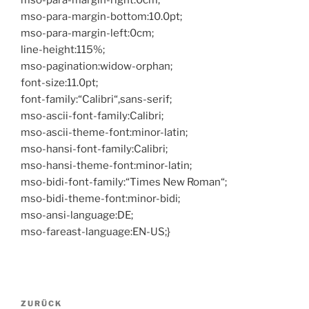
mso-para-margin-right:0cm;
mso-para-margin-bottom:10.0pt;
mso-para-margin-left:0cm;
line-height:115%;
mso-pagination:widow-orphan;
font-size:11.0pt;
font-family:“Calibri“,sans-serif;
mso-ascii-font-family:Calibri;
mso-ascii-theme-font:minor-latin;
mso-hansi-font-family:Calibri;
mso-hansi-theme-font:minor-latin;
mso-bidi-font-family:“Times New Roman“;
mso-bidi-theme-font:minor-bidi;
mso-ansi-language:DE;
mso-fareast-language:EN-US;}
Beitragsnavigation
Vorheriger
ZURÜCK