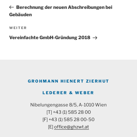
Beitrag
Berechnung der neuen Abschreibungen bei
Gebäuden
Nächster
WEITER
Beitrag
Vereinfachte GmbH-Gründung 2018
GROHMANN HIENERT ZIERHUT
LEDERER & WEBER
Nibelungengasse 8/5, A-1010 Wien
[T] +43 (1) 585 28 00
[F] +43 (1) 585 28 00-50
[E]
office@ghzwt.at