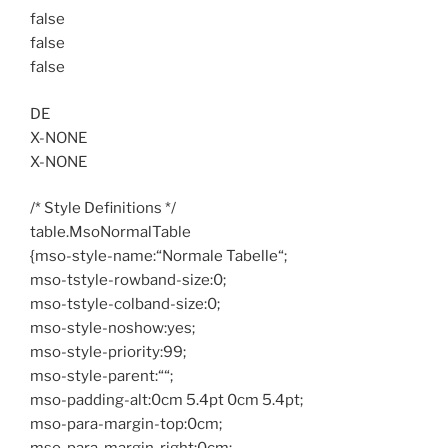
false
false
false
DE
X-NONE
X-NONE
/* Style Definitions */
table.MsoNormalTable
{mso-style-name:“Normale Tabelle“;
mso-tstyle-rowband-size:0;
mso-tstyle-colband-size:0;
mso-style-noshow:yes;
mso-style-priority:99;
mso-style-parent:““;
mso-padding-alt:0cm 5.4pt 0cm 5.4pt;
mso-para-margin-top:0cm;