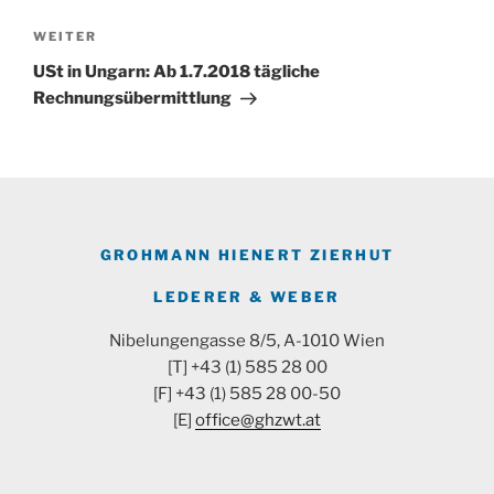
Nächster
WEITER
Beitrag
USt in Ungarn: Ab 1.7.2018 tägliche
Rechnungsübermittlung
GROHMANN HIENERT ZIERHUT
LEDERER & WEBER
Nibelungengasse 8/5, A-1010 Wien
[T] +43 (1) 585 28 00
[F] +43 (1) 585 28 00-50
[E]
office@ghzwt.at