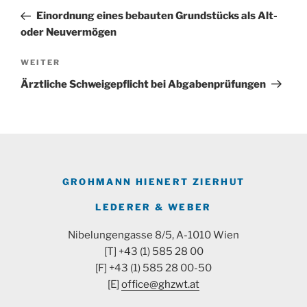
Beitrag
Einordnung eines bebauten Grundstücks als Alt-
oder Neuvermögen
Nächster
WEITER
Beitrag
Ärztliche Schweigepflicht bei Abgabenprüfungen
GROHMANN HIENERT ZIERHUT
LEDERER & WEBER
Nibelungengasse 8/5, A-1010 Wien
[T] +43 (1) 585 28 00
[F] +43 (1) 585 28 00-50
[E]
office@ghzwt.at