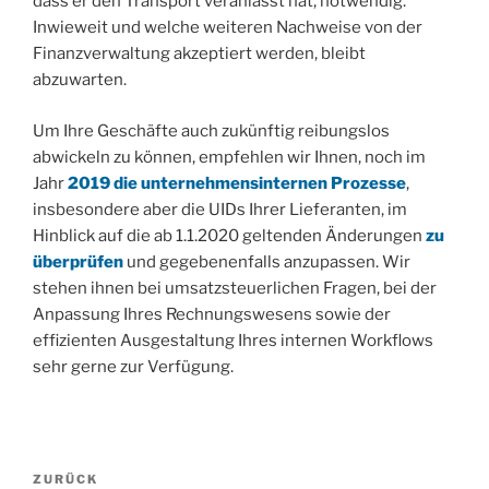
dass er den Transport veranlasst hat, notwendig.
Inwieweit und welche weiteren Nachweise von der
Finanzverwaltung akzeptiert werden, bleibt
abzuwarten.
Um Ihre Geschäfte auch zukünftig reibungslos
abwickeln zu können, empfehlen wir Ihnen, noch im
Jahr
2019 die unternehmensinternen Prozesse
,
insbesondere aber die UIDs Ihrer Lieferanten, im
Hinblick auf die ab 1.1.2020 geltenden Änderungen
zu
überprüfen
und gegebenenfalls anzupassen. Wir
stehen ihnen bei umsatzsteuerlichen Fragen, bei der
Anpassung Ihres Rechnungswesens sowie der
effizienten Ausgestaltung Ihres internen Workflows
sehr gerne zur Verfügung.
Beitragsnavigation
Vorheriger
ZURÜCK