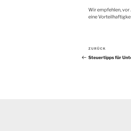
Wir empfehlen, vor
eine Vorteilhaftigk
Beitragsnav
Vorheriger
ZURÜCK
Beitrag
Steuertipps für Un