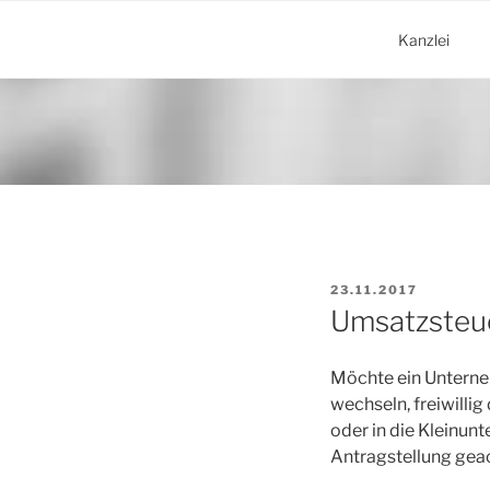
Zum
Inhalt
Kanzlei
springen
VERÖFFENTLICHT
23.11.2017
AM
Umsatzsteue
Möchte ein Unterne
wechseln, freiwill
oder in die Kleinun
Antragstellung gea