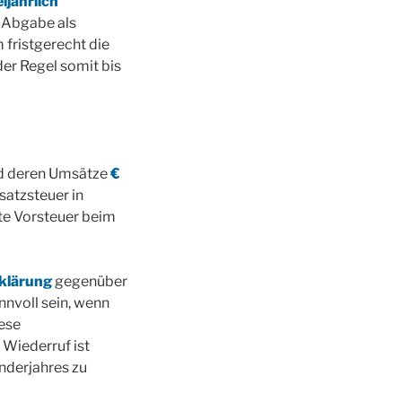
eljährlich
A-Abgabe als
fristgerecht die
er Regel somit bis
nd deren Umsätze
€
atzsteuer in
ete Vorsteuer beim
klärung
gegenüber
nnvoll sein, wenn
ese
 Wiederruf ist
nderjahres zu