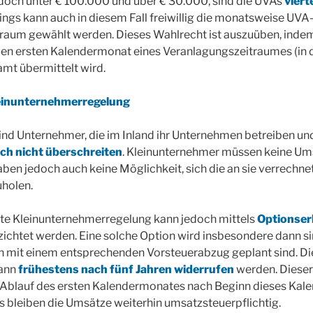
doch unter € 100.000 und über € 30.000, sind die UVAs
viert
dings kann auch in diesem Fall freiwillig die monatsweise UV
aum gewählt werden. Dieses Wahlrecht ist auszuüben, indem 
en ersten Kalendermonat eines Veranlagungszeitraumes (in d
amt übermittelt wird.
leinunternehmerregelung
ind Unternehmer, die im Inland ihr Unternehmen betreiben u
ich nicht überschreiten
. Kleinunternehmer müssen keine Ums
aben jedoch auch keine Möglichkeit, sich die an sie verrechn
holen.
te Kleinunternehmerregelung kann jedoch mittels
Optionser
chtet werden. Eine solche Option wird insbesondere dann si
en mit einem entsprechenden Vorsteuerabzug geplant sind. Di
kann
frühestens nach fünf Jahren widerrufen
werden. Dieser
 Ablauf des ersten Kalendermonates nach Beginn dieses Kale
ls bleiben die Umsätze weiterhin umsatzsteuerpflichtig.