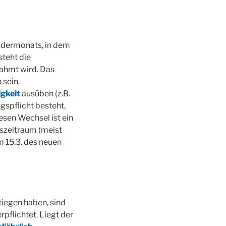
ndermonats, in dem
steht die
ahmt wird. Das
 sein.
igkeit
ausüben (z.B.
gspflicht besteht,
esen Wechsel ist ein
gszeitraum (meist
m 15.3. des neuen
iegen haben, sind
flichtet. Liegt der