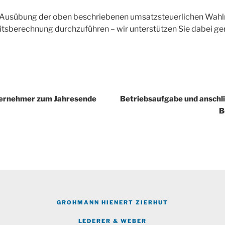
 Ausübung der oben beschriebenen umsatzsteuerlichen Wahlr
eitsberechnung durchzuführen – wir unterstützen Sie dabei ge
igation
ternehmer zum Jahresende
Betriebsaufgabe und anschli
B
GROHMANN HIENERT ZIERHUT
LEDERER & WEBER