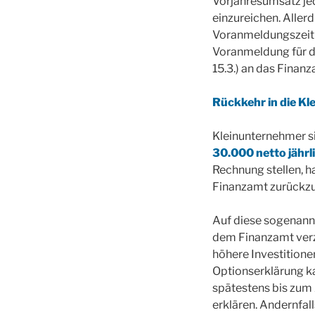
Vorjahresumsatz je
einzureichen. Aller
Voranmeldungszeitr
Voranmeldung für d
15.3.) an das Finanz
Rückkehr in die K
Kleinunternehmer s
30.000 netto jährl
Rechnung stellen, h
Finanzamt zurückzu
Auf diese sogenann
dem Finanzamt verzi
höhere Investition
Optionserklärung 
spätestens bis zum
erklären. Andernfal