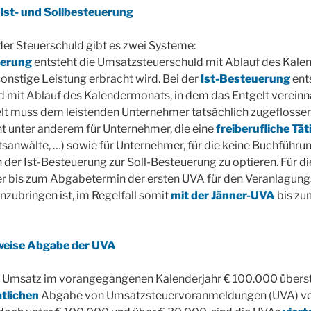
Ist- und Sollbesteuerung
der Steuerschuld gibt es zwei Systeme:
uerung
entsteht die Umsatzsteuerschuld mit Ablauf des Kale
sonstige Leistung erbracht wird. Bei der
Ist-Besteuerung
ent
 mit Ablauf des Kalendermonats, in dem das Entgelt vereinn
lt muss dem leistenden Unternehmer tatsächlich zugeflossen
ht unter anderem für Unternehmer, die eine
freiberufliche Tät
htsanwälte, …) sowie für Unternehmer, für die keine Buchführun
n der Ist-Besteuerung zur Soll-Besteuerung zu optieren. Für di
der bis zum Abgabetermin der ersten UVA für den Veranlagun
nzubringen ist, im Regelfall somit
mit der Jänner-UVA
bis zu
sweise Abgabe der UVA
 Umsatz im vorangegangenen Kalenderjahr € 100.000 überst
tlichen
Abgabe von Umsatzsteuervoranmeldungen (UVA) verp