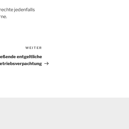
echte jedenfalls
rne.
WEITER
Nächster
Beitrag
eßende entgeltliche
etriebsverpachtung