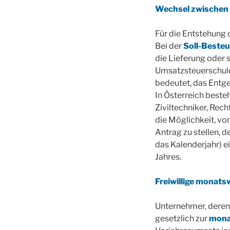
Wechsel zwischen 
Für die Entstehung 
Bei der
Soll-Beste
die Lieferung oder 
Umsatzsteuerschuld
bedeutet, das Entge
In Österreich beste
Ziviltechniker, Rec
die Möglichkeit, vo
Antrag zu stellen, 
das Kalenderjahr) ei
Jahres.
Freiwillige monat
Unternehmer, deren
gesetzlich zur
mona