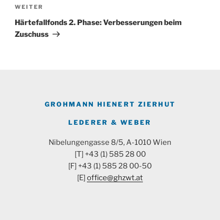
Nächster
WEITER
Beitrag
Härtefallfonds 2. Phase: Verbesserungen beim
Zuschuss
GROHMANN HIENERT ZIERHUT
LEDERER & WEBER
Nibelungengasse 8/5, A-1010 Wien
[T] +43 (1) 585 28 00
[F] +43 (1) 585 28 00-50
[E]
office@ghzwt.at