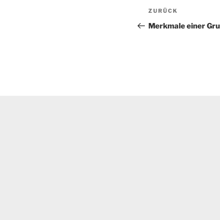
Beitragsnav
Vorheriger
ZURÜCK
Beitrag
Merkmale einer Gr