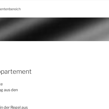
ientenbereich
ppartement
ge
ug aus den
in der Regel aus