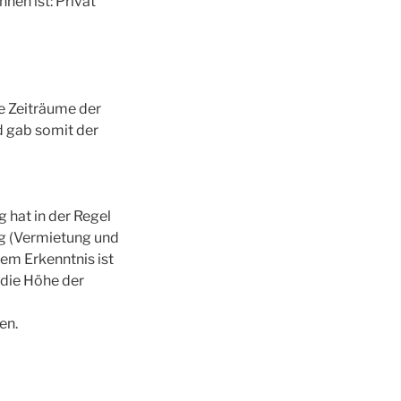
nen ist: Privat
e Zeiträume der
d gab somit der
 hat in der Regel
g (Vermietung und
dem Erkenntnis ist
 die Höhe der
en.