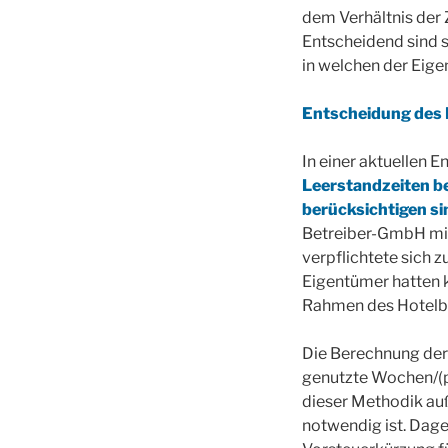
dem Verhältnis der 
Entscheidend sind 
in welchen der Eige
Entscheidung des 
In einer aktuellen 
Leerstandzeiten be
berücksichtigen si
Betreiber-GmbH mit
verpflichtete sich 
Eigentümer hatten k
Rahmen des Hotelbe
Die Berechnung der 
genutzte Wochen/(p
dieser Methodik auß
notwendig ist. Dage