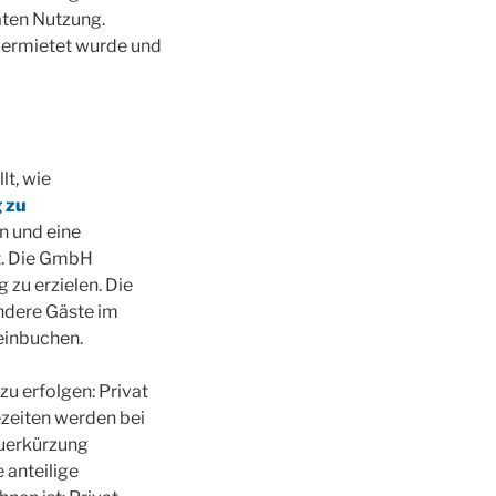
aten Nutzung.
vermietet wurde und
lt, wie
 zu
n und eine
t. Die GmbH
zu erzielen. Die
andere Gäste im
einbuchen.
u erfolgen: Privat
zeiten werden bei
euerkürzung
 anteilige