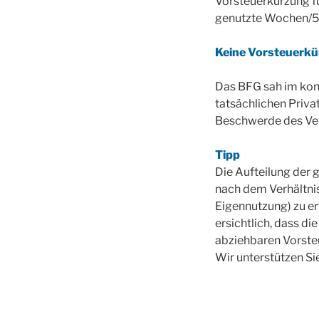
Vorsteuerkürzung fü
genutzte Wochen/5
Keine Vorsteuerkü
Das BFG sah im kon
tatsächlichen Priva
Beschwerde des Ver
Tipp
Die Aufteilung der
nach dem Verhältni
Eigennutzung) zu er
ersichtlich, dass d
abziehbaren Vorste
Wir unterstützen Si