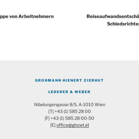
igation
uppe von Arbeitnehmern
Reiseaufwandsentschäd
Schiedsrichte
GROHMANN HIENERT ZIERHUT
LEDERER & WEBER
Nibelungengasse 8/5, A-1010 Wien
[T] +43 (1) 585 28 00
[F] +43 (1) 585 28 00-50
[E]
office@ghzwt.at