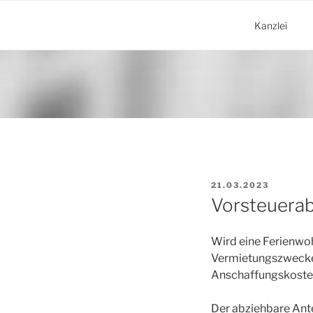
Zum
Inhalt
Kanzlei
springen
VERÖFFENTLICHT
21.03.2023
AM
Vorsteuerab
Wird eine Ferienwoh
Vermietungszwecke v
Anschaffungskoste
Der abziehbare Ante