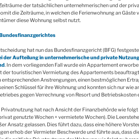
Zeiträume der tatsächlichen unternehmerischen und der priv
somit die Zeiträume, in welchen die Ferienwohnung an Gäste 
ntümer diese Wohnung selbst nutzt.
Bundesfinanzgerichtes
Entscheidung hat nun das Bundesfinanzgericht (BFG) festgestel
i der Aufteilung in unternehmerische und private Nutzung
nd
. In dem vorliegenden Fall wurde ein Appartement erworbe
 der touristischen Vermietung des Appartements beauftrag
zu entsprechenden Anstrengungen, einen bestmöglichen Ertrag 
einen Schlüssel für ihre Wohnung und konnten sich nur wie 
triebes gegen Verrechnung von Resort und Betriebskosten 
Privatnutzung hat nach Ansicht der Finanzbehörde wie folgt z
rivat genutzte Wochen + vermietete Wochen). Die Leerstehe
er Ansatz gelassen. Dies führt dazu, dass eine höhere Vorst
gen erhob der Vermieter Beschwerde und führte aus, dass die