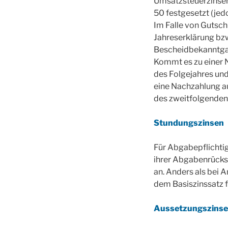
Umsatzsteuerzinsen
50 festgesetzt (je
Im Falle von Gutsch
Jahreserklärung bz
Bescheidbekanntgab
Kommt es zu einer 
des Folgejahres un
eine Nachzahlung aus
des zweitfolgenden
Stundungszinsen
Für Abgabepflichtig
ihrer Abgabenrückst
an. Anders als bei
dem Basiszinssatz 
Aussetzungszinse