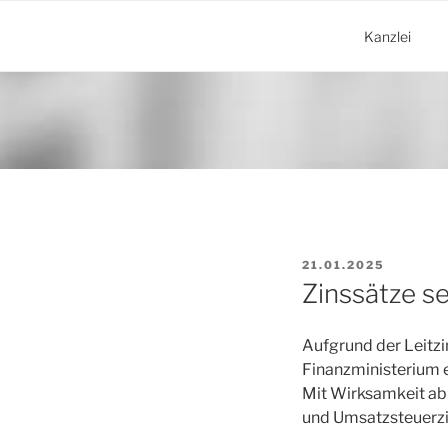
Zum
Inhalt
Kanzlei
springen
VERÖFFENTLICHT
21.01.2025
AM
Zinssätze se
Aufgrund der Leitz
Finanzministerium e
Mit Wirksamkeit ab
und Umsatzsteuerz