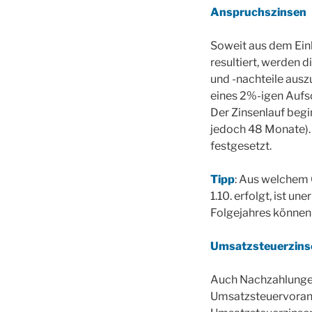
Anspruchszinsen
Soweit aus dem Ein
resultiert, werden 
und -nachteile ausz
eines 2%-igen Aufs
Der Zinsenlauf begi
jedoch 48 Monate). 
festgesetzt.
Tipp
: Aus welchem 
1.10. erfolgt, ist u
Folgejahres können
Umsatzsteuerzins
Auch Nachzahlunge
Umsatzsteuervoranm