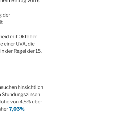
einem Betrag von €
g der
it
heid mit Oktober
 einer UVA, die
in der Regel der 15.
suchen hinsichtlich
en Stundungszinsen
 Höhe von 4,5% über
aher
7,03%
.