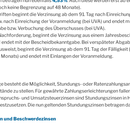
 betragen nun ebenfalls
4,53%
. Auch diese werden erst ab 
doch keine Begrenzung auf 48 Monate).
riften beginnt die Verzinsung ab dem 91. Tag nach Einreichun
w. nach Einreichung der Voranmeldung (bei UVA) und endet m
e bzw. Verbuchung des Überschusses (bei UVA).
Nachforderung, beginnt die Verzinsung aus einem Jahresbesc
d endet mit der Bescheidbekanntgabe. Bei verspäteter Abgabe
weist, beginnt die Verzinsung ab dem 91. Tag der Fälligkeit (
 Monats) und endet mit Einlangen der Voranmeldung.
e besteht die Möglichkeit, Stundungs- oder Ratenzahlungsan
ände zu stellen. Für gewährte Zahlungserleichterungen fall
 Anspruchs- und Umsatzsteuerzinsen sind Stundungszinsen in
festzusetzen. Die nun geltenden Stundungszinsen betragen d
n und Beschwerdezinsen