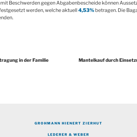
it Beschwerden gegen Abgabenbescheide können Aussetz
estgesetzt werden, welche aktuell
4,53%
betragen. Die Baga
enden.
igation
agung in der Familie
Mantelkauf durch Einsetz
GROHMANN HIENERT ZIERHUT
LEDERER & WEBER