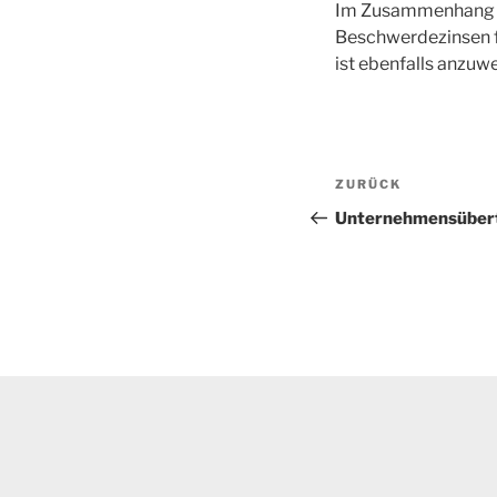
Im Zusammenhang m
Beschwerdezinsen f
ist ebenfalls anzuw
Beitragsnav
Vorheriger
ZURÜCK
Beitrag
Unternehmensübertr