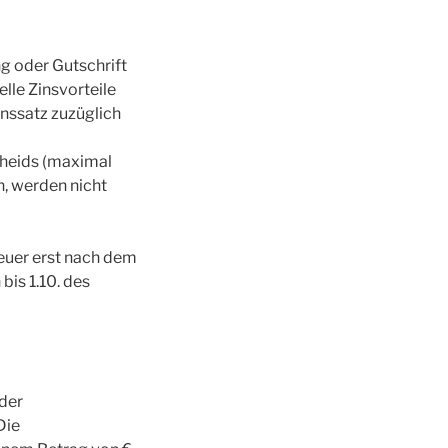
 oder Gutschrift
lle Zinsvorteile
nssatz zuzüglich
cheids (maximal
n, werden nicht
euer erst nach dem
bis 1.10. des
der
Die