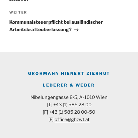
Nächster
WEITER
Beitrag
Kommunalsteuerpflicht bei ausländischer
Arbeitskräfteüberlassung?
GROHMANN HIENERT ZIERHUT
LEDERER & WEBER
Nibelungengasse 8/5, A-1010 Wien
[T] +43 (1) 585 28 00
[F] +43 (1) 585 28 00-50
[E]
office@ghzwt.at