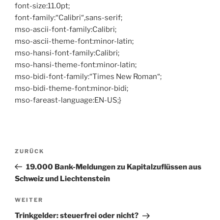
font-size:11.0pt;
font-family:“Calibri“,sans-serif;
mso-ascii-font-family:Calibri;
mso-ascii-theme-font:minor-latin;
mso-hansi-font-family:Calibri;
mso-hansi-theme-font:minor-latin;
mso-bidi-font-family:“Times New Roman“;
mso-bidi-theme-font:minor-bidi;
mso-fareast-language:EN-US;}
Beitragsnavigation
Vorheriger
ZURÜCK
Beitrag
19.000 Bank-Meldungen zu Kapitalzuflüssen aus
Schweiz und Liechtenstein
Nächster
WEITER
Beitrag
Trinkgelder: steuerfrei oder nicht?