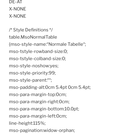
DE-AT
X-NONE
X-NONE
/* Style Definitions */
table.MsoNormalTable
{mso-style-name:“Normale Tabelle“;
mso-tstyle-rowband-size:0;
mso-tstyle-colband-size:0;
mso-style-noshow:yes;
mso-style-priority:99;
mso-style-parent:““;
mso-padding-alt:0cm 5.4pt 0cm 5.4pt;
mso-para-margin-top:0cm;
mso-para-margin-right:0cm;
mso-para-margin-bottom:10.0pt;
mso-para-margin-left:0cm;
line-height:115%;
mso-pagination:widow-orphan;