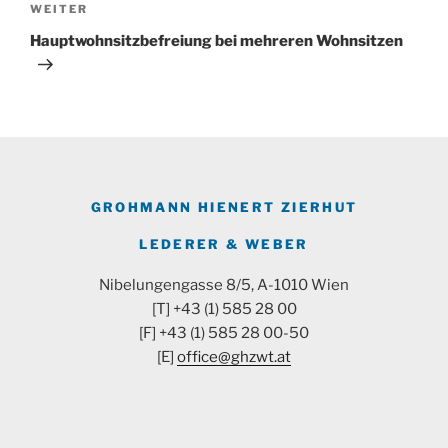
Nächster
WEITER
Beitrag
Hauptwohnsitzbefreiung bei mehreren Wohnsitzen
GROHMANN HIENERT ZIERHUT
LEDERER & WEBER
Nibelungengasse 8/5, A-1010 Wien
[T] +43 (1) 585 28 00
[F] +43 (1) 585 28 00-50
[E]
office@ghzwt.at