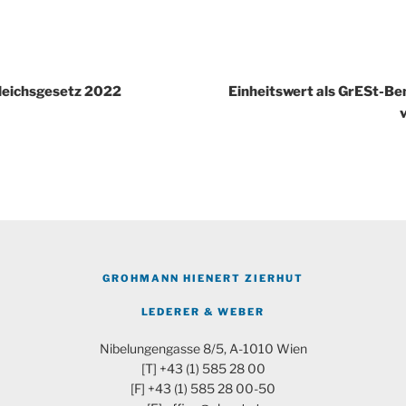
igation
leichsgesetz 2022
Einheitswert als GrESt-B
GROHMANN HIENERT ZIERHUT
LEDERER & WEBER
Nibelungengasse 8/5, A-1010 Wien
[T] +43 (1) 585 28 00
[F] +43 (1) 585 28 00-50