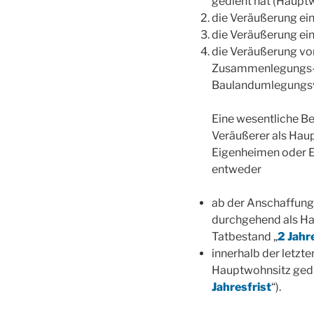
gedient hat (Haupt
die Veräußerung ein
die Veräußerung ein
die Veräußerung v
Zusammenlegungs- 
Baulandumlegungsv
Eine wesentliche B
Veräußerer als Haup
Eigenheimen oder 
entweder
ab der Anschaffung 
durchgehend als Ha
Tatbestand „
2 Jahr
innerhalb der letzt
Hauptwohnsitz gedi
Jahresfrist
“).