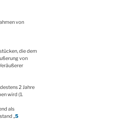
Rahmen von
stücken, die dem
räußerung von
Veräußerer
ndestens 2 Jahre
n wird (1.
end als
stand „
5