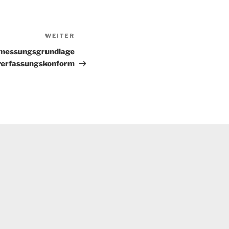
WEITER
Nächster
Beitrag
emessungsgrundlage
verfassungskonform