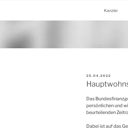
Zum
Inhalt
Kanzlei
springen
VERÖFFENTLICHT
25.04.2022
AM
Hauptwohns
Das Bundesfinanzger
persönlichen und wi
beurteilenden Zeitr
Dabei ist auf das G