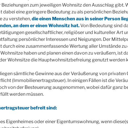
 Beziehungen zum jeweiligen Wohnsitz den Ausschlag gibt. W
dabei eine geringere Bedeutung zu als persönlichen Bezieh
ne zu verstehen,
die einen Menschen aus in seiner Person l
inden, an dem er einen Wohnsitz hat.
Von Bedeutung sind da
ätigungen gesellschaftlicher, religiöser und kultureller Art 
tfaltung persönlicher Interessen und Neigungen. Der Mittelp
st durch eine zusammenfassende Wertung aller Umstände zu e
 Wohnsitze haben und planen einen davon zu veräußern, ist d
n der Wohnsitze die Hauptwohnsitzbefreiung genutzt werden 
rliegen sämtliche Gewinne aus der Veräußerung von privaten
cht (Immobilienertragsteuer). In einigen Fällen ist die Ver
doch von der Besteuerung ausgenommen, wobei dafür ganz 
füllt werden müssen.
ertragsteuer befreit sind:
nes Eigenheimes oder einer Eigentumswohnung, wenn diese(s