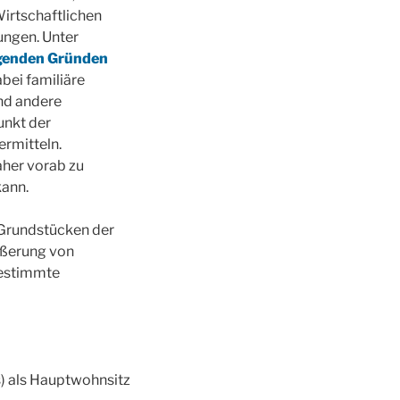
irtschaftlichen
ungen. Unter
iegenden Gründen
bei familiäre
und andere
unkt der
rmitteln.
aher vorab zu
kann.
 Grundstücken der
äußerung von
bestimmte
) als Hauptwohnsitz