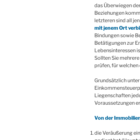
das Überwiegen der
Beziehungen kommt 
letzteren sind all je
mit jenem Ort verb
Bindungen sowie Bet
Betätigungen zur En
Lebensinteressen i
Sollten Sie mehrere
prüfen, für welche
Grundsätzlich unte
Einkommensteuerpfli
Liegenschaften je
Voraussetzungen er
Von der Immobilien
die Veräußerung ei