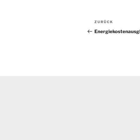
Beitragsnav
Vorheriger
ZURÜCK
Beitrag
Energiekostenausg