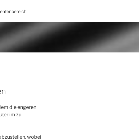
ientenbereich
en
 dem die engeren
iger im zu
abzustellen, wobei