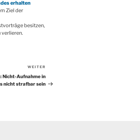
ndes erhalten
m Ziel der
stvorträge besitzen,
 verlieren.
WEITER
Nächster
Beitrag
e: Nicht-Aufnahme in
 nicht strafbar sein