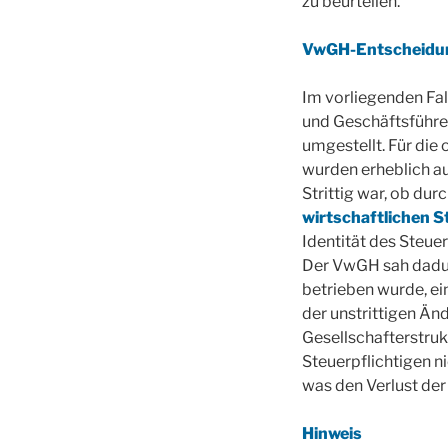
zu beurteilen.
VwGH-Entscheidu
Im vorliegenden Fa
und Geschäftsführe
umgestellt. Für die
wurden erheblich a
Strittig war, ob du
wirtschaftlichen S
Identität des Steue
Der VwGH sah dadur
betrieben wurde, ei
der unstrittigen Än
Gesellschafterstruk
Steuerpflichtigen n
was den Verlust der
Hinweis