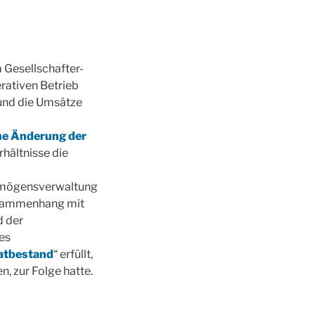
Gesellschafter-
rativen Betrieb
 und die Umsätze
he Änderung der
hältnisse die
ermögensverwaltung
Zusammenhang mit
d der
es
atbestand
“ erfüllt,
, zur Folge hatte.