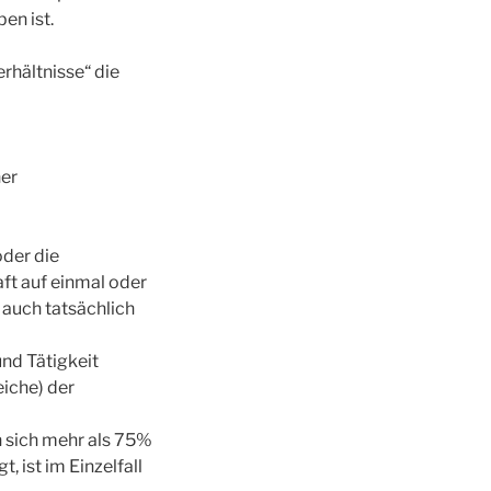
en ist.
hältnisse“ die
er
oder die
ft auf einmal oder
e auch tatsächlich
nd Tätigkeit
eiche) der
nn sich mehr als 75%
 ist im Einzelfall