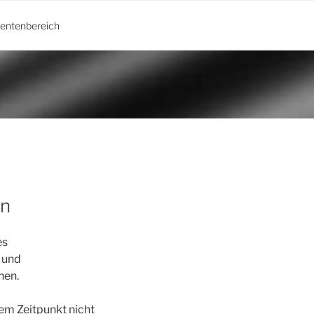
ientenbereich
en
es
 und
hen.
dem Zeitpunkt nicht