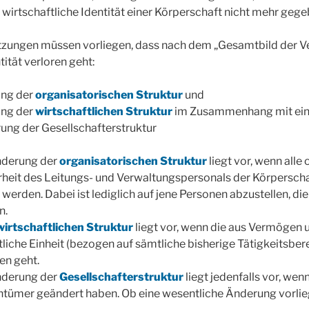
 wirtschaftliche Identität einer Körperschaft nicht mehr gegeb
zungen müssen vorliegen, dass nach dem „Gesamtbild der Ver
tität verloren geht:
ung der
organisatorischen Struktur
und
ung der
wirtschaftlichen Struktur
im Zusammenhang mit ein
ung der Gesellschafterstruktur
nderung der
organisatorischen Struktur
liegt vor, wenn alle 
eit des Leitungs- und Verwaltungspersonals der Körperscha
 werden. Dabei ist lediglich auf jene Personen abzustellen, di
n.
wirtschaftlichen Struktur
liegt vor, wenn die aus Vermögen u
tliche Einheit (bezogen auf sämtliche bisherige Tätigkeitsber
en geht.
nderung der
Gesellschafterstruktur
liegt jedenfalls vor, we
ntümer geändert haben. Ob eine wesentliche Änderung vorliegt,