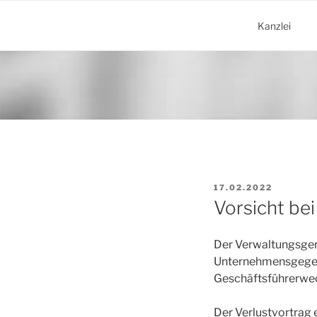
Zum
Inhalt
Kanzlei
springen
VERÖFFENTLICHT
17.02.2022
AM
Vorsicht be
Der Verwaltungsger
Unternehmensgegens
Geschäftsführerwec
Der Verlustvortrag e