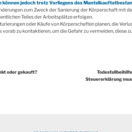
e können jedoch trotz Vorliegens des Mantelkauftatbesta
Änderungen zum Zweck der Sanierung der Körperschaft mit de
entlichen Teiles der Arbeitsplätze erfolgen.
turierungen oder Käufe von Körperschaften planen, die Verlu
s vorab zu kontaktieren, um die Gefahr zu vermeiden, diese zu
igation
nkt oder gekauft?
Todesfallbeihilf
Steuererklärung muss